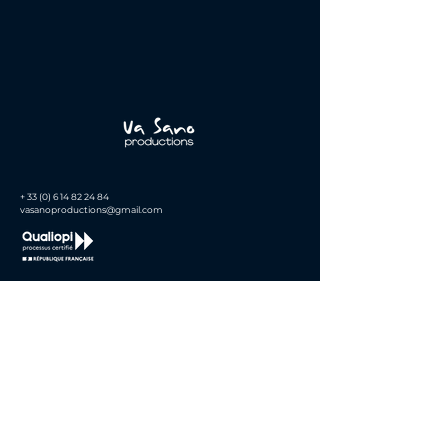
+
33 (0) 6 14 82 24 84
vasanoproductions@gmail.com
Organisme de formation certifié QUALIOPI.
​La
certification qualité
a été délivrée au titre de
la catégorie d’action suivante : actions de
formation
Va Sano Productions
MDCVA
16, rue du révérend Père Lucien Aubry
94120 Fontenay-sous-Bois