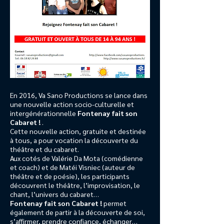
En 2016, Va Sano Productions se lance dans
une nouvelle action socio-culturelle et
intergénérationnelle
Fontenay fait son
Cabaret !
.
Cette nouvelle action, gratuite et destinée
à tous, a pour vocation la découverte du
théâtre et du cabaret.
Aux cotés de Valérie Da Mota (comédienne
et coach) et de Matéi Visniec (auteur de
théâtre et de poésie), les participants
découvrent le théâtre, l’improvisation, le
chant, l’univers du cabaret…
Fontenay fait son Cabaret !
permet
également de partir à la découverte de soi,
s’affirmer, prendre confiance, échanger…