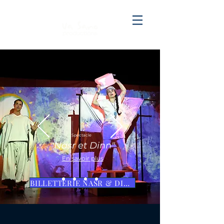
Spectacle
"Nasr et Dinn"
En savoir plus
BILLETTERIE NASR & DINN