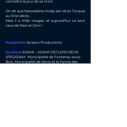
connaître le jour de sa mort.
On dit que Nasreddine Hodja est né en Turquie
au XIIIe siècle...
Mais il a mille visages, et aujourd'hui ce sont
ceux de Nasr et Dinn !
Production
Va Sano Productions
Soutiens
ADAMI - ADAMI DECLENCHEUR,
SPEDIDAM, Municipalité de Fontenay-sous-
Bois, Municipalité de Serris et la Ferme des
Communes, Fondation Julienne Dumeste
Adaptation, mise en scène et jeu
Valérie Da Mota et Romans Suarez Pazos
Dessin numériques en direct
Romans Suarez
Pazos
Musiques
Gilles Normand Michel Glasko et
Valérie Da Mota
Lumières
et régie vidéo
Stéphan Faerber
Son
Gilles Normand
Costumes
Elodie Hardy